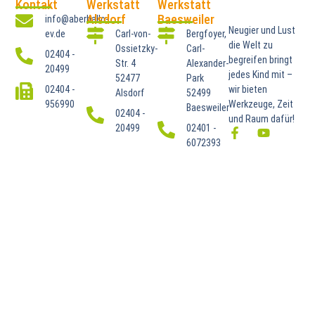
Kontakt
Werkstatt
Werkstatt
Alsdorf
Baesweiler
info@aberhallo-
Neugier und Lust
ev.de
Carl-von-
Bergfoyer,
die Welt zu
Ossietzky-
Carl-
02404 -
begreifen bringt
Str. 4
Alexander-
20499
jedes Kind mit –
52477
Park
02404 -
wir bieten
Alsdorf
52499
956990
Werkzeuge, Zeit
Baesweiler
02404 -
und Raum dafür!
20499
02401 -
6072393