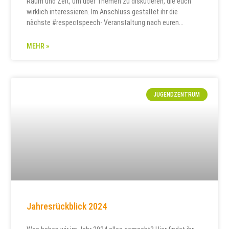
Raum und Zeit, um über Themen zu diskutieren, die euch
wirklich interessieren. Im Anschluss gestaltet ihr die
nächste #respectspeech- Veranstaltung nach euren
Vorstellungen. Ihr könnt die Themen wählen, diese
künstlerisch-kreativ aufarbeiten und die Veranstaltung mit
MEHR »
moderieren. Das Projekt wird gefördert vom Paritätischen
Jugendwerk
JUGENDZENTRUM
Jahresrückblick 2024