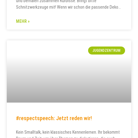
und bemalen zusammen Kürbisse. Bringt bitte
Schnitzwerkzeuge mit! Wenn wir schon die passende Deko
haben, können wir gleich auch gemeinsam einen
spannenden Abend verbringen. Diesmal keine
MEHR »
Halloweenparty – sondern eine Krimi
JUGENDZENTRUM
#respectspeech: Jetzt reden wir!
Kein Smalltalk, kein klassisches Kennenlernen. Ihr bekommt